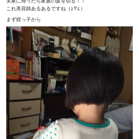
実家に帰ったら家族の髪を切る！！
これ美容師あるあるですね（≧∇≦）
まず姪っ子から