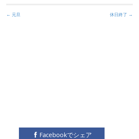
P
← 元旦
休日終了 →
o
s
t
n
a
v
i
g
a
t
i
o
n
Facebookでシェア