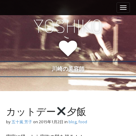
M
S
a
k
i
i
YOSHIKO
n
p
m
t
e
o
n
c
u
o
n
t
川崎の美容師
e
n
t
カットデー
夕飯
by
五十嵐 芳子
on
2015年1月2日
in
blog
,
food