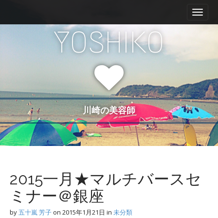
M
S
a
k
i
i
YOSHIKO
n
p
m
t
e
o
n
c
u
o
n
t
川崎の美容師
e
n
t
2015一月★マルチバースセ
ミナー＠銀座
by
五十嵐 芳子
on
2015年1月21日
in
未分類