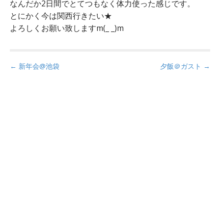
なんだか2日間でとてつもなく体力使った感じです。
とにかく今は関西行きたい★
よろしくお願い致しますm(_ _)m
P
← 新年会@池袋
夕飯＠ガスト →
o
s
t
n
a
v
i
g
a
t
i
o
n