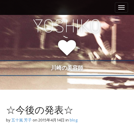
M
S
a
k
i
i
YOSHIKO
n
p
m
t
e
o
n
c
u
o
n
t
川崎の美容師
e
n
t
☆今後の発表☆
by
五十嵐 芳子
on
2015年4月14日
in
blog