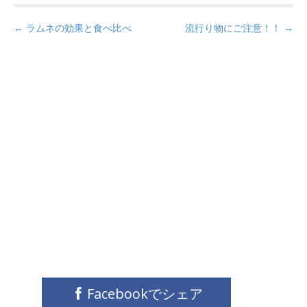
P
← ラムネの効果と食べ比べ
流行り物にご注意！！ →
o
s
t
n
a
v
i
g
a
t
i
o
n
Facebookでシェア