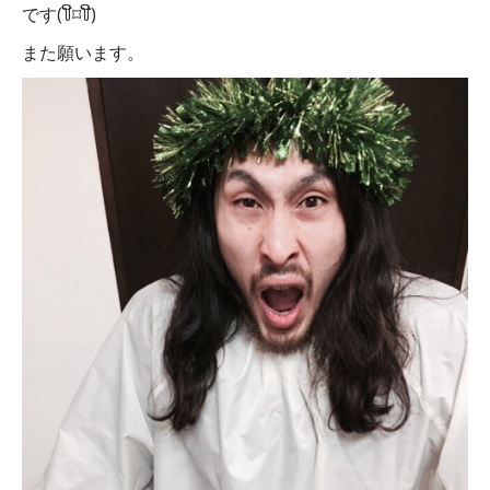
です(꒦ິ⌑꒦ີ)
また願います。