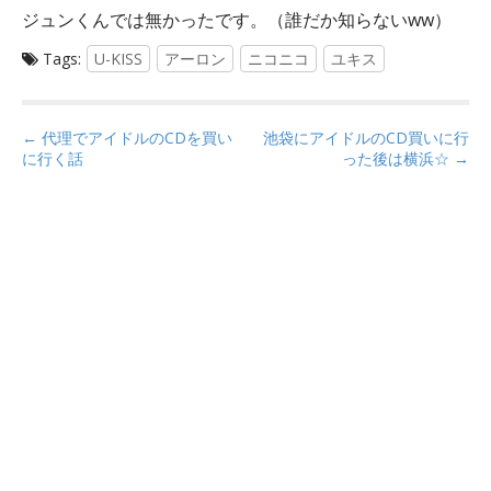
ジュンくんでは無かったです。（誰だか知らないww）
Tags:
U-KISS
アーロン
ニコニコ
ユキス
P
← 代理でアイドルのCDを買い
池袋にアイドルのCD買いに行
o
に行く話
った後は横浜☆ →
s
t
n
a
v
i
g
a
t
i
o
n