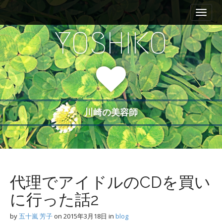
M
S
a
k
i
i
YOSHIKO
n
p
m
t
e
o
n
c
u
o
n
t
川崎の美容師
e
n
t
代理でアイドルのCDを買い
に行った話2
by
五十嵐 芳子
on
2015年3月18日
in
blog