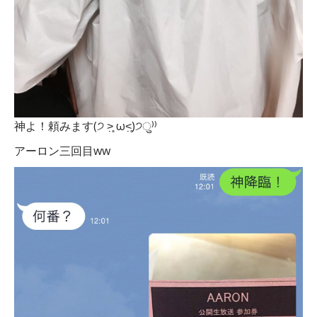
神よ！頼みます(੭ ˃̣̣̥ ω˂̣̣̥)੭ु⁾⁾
アーロン三回目ww